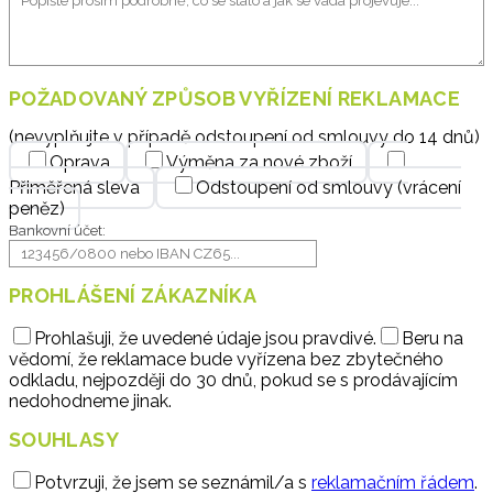
POŽADOVANÝ ZPŮSOB VYŘÍZENÍ REKLAMACE
(
nevyplňujte v případě odstoupení od smlouvy do 14 dnů
)
Oprava
Výměna za nové zboží
Přiměřená sleva
Odstoupení od smlouvy (vrácení
peněz)
Bankovní účet:
PROHLÁŠENÍ ZÁKAZNÍKA
Prohlašuji, že uvedené údaje jsou pravdivé.
Beru na
vědomí, že reklamace bude vyřízena bez zbytečného
odkladu, nejpozději do 30 dnů, pokud se s prodávajícím
nedohodneme jinak.
SOUHLASY
Potvrzuji, že jsem se seznámil/a s
reklamačním řádem
.