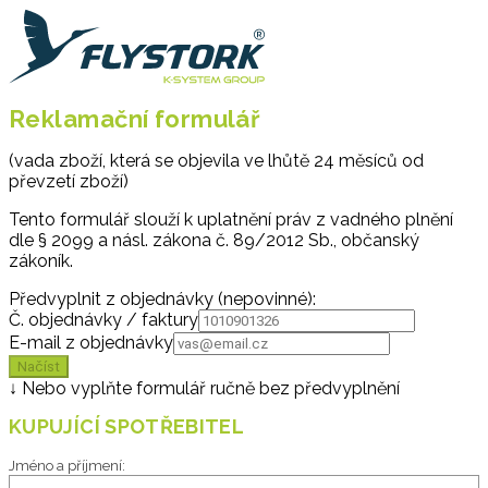
Reklamační formulář
(vada zboží, která se objevila ve lhůtě 24 měsíců od
převzetí zboží)
Tento formulář slouží k uplatnění práv z vadného plnění
dle § 2099 a násl. zákona č. 89/2012 Sb., občanský
zákoník.
Předvyplnit z objednávky (nepovinné):
Č. objednávky / faktury
E-mail z objednávky
Načíst
↓
Nebo vyplňte formulář ručně bez předvyplnění
KUPUJÍCÍ SPOTŘEBITEL
Jméno a příjmení: