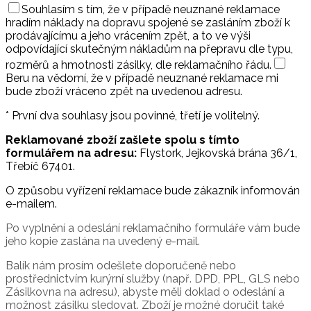
Souhlasím s tím, že v případě neuznané reklamace
hradím náklady na dopravu spojené se zasláním zboží k
prodávajícímu a jeho vrácením zpět, a to ve výši
odpovídající skutečným nákladům na přepravu dle typu,
rozměrů a hmotnosti zásilky, dle reklamačního řádu.
Beru na vědomí, že v případě neuznané reklamace mi
bude zboží vráceno zpět na uvedenou adresu.
* První dva souhlasy jsou povinné, třetí je volitelný.
Reklamované zboží zašlete spolu s tímto
formulářem na adresu:
Flystork, Jejkovská brána 36/1,
Třebíč 67401.
O způsobu vyřízení reklamace bude zákazník informován
e-mailem.
Po vyplnění a odeslání reklamačního formuláře vám bude
jeho kopie zaslána na uvedený e-mail.
Balík nám prosím odešlete doporučeně nebo
prostřednictvím kurýrní služby (např. DPD, PPL, GLS nebo
Zásilkovna na adresu), abyste měli doklad o odeslání a
možnost zásilku sledovat. Zboží je možné doručit také